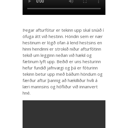
Þegar afturfótur er tekinn upp skal snúið í
öfuga átt við hestinn. Höndin sem er nær
hestinum er lögð ofan á lend hestsins en
hinni hendinni er strokið niður afturfótinn
tekið um legginn neðan við hækil og
fætinum lyft upp. Beðið er uns hesturinn
hefur fundið jafnvægi og þá er fóturinn
tekinn betur upp með báðum höndum og
færður aftur þannig að hækilliður hvíli á
læri mannsins og hófliður við innanvert
hné.