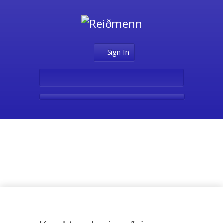
Sign In
Fyrsta stig –
Hestamennska A