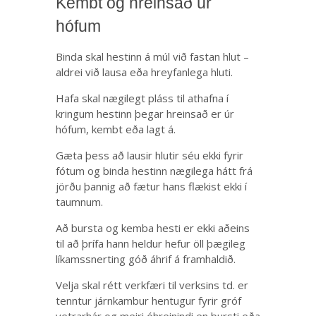
Kembt og hreinsað úr
hófum
Binda skal hestinn á múl við fastan hlut –
aldrei við lausa eða hreyfanlega hluti.
Hafa skal nægilegt pláss til athafna í
kringum hestinn þegar hreinsað er úr
hófum, kembt eða lagt á.
Gæta þess að lausir hlutir séu ekki fyrir
fótum og binda hestinn nægilega hátt frá
jörðu þannig að fætur hans flækist ekki í
taumnum.
Að bursta og kemba hesti er ekki aðeins
til að þrífa hann heldur hefur öll þægileg
líkamssnerting góð áhrif á framhaldið.
Velja skal rétt verkfæri til verksins td. er
tenntur járnkambur hentugur fyrir gróf