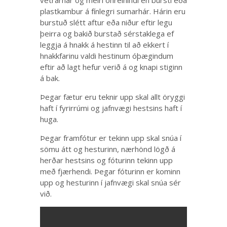
vetrarhár og meiri óhreinindi en bursti eða
plastkambur á fínlegri sumarhár. Hárin eru
burstuð slétt aftur eða niður eftir legu
þeirra og bakið burstað sérstaklega ef
leggja á hnakk á hestinn til að ekkert í
hnakkfarinu valdi hestinum óþægindum
eftir að lagt hefur verið á og knapi stiginn
á bak.
Þegar fætur eru teknir upp skal allt öryggi
haft í fyrirrúmi og jafnvægi hestsins haft í
huga.
Þegar framfótur er tekinn upp skal snúa í
sömu átt og hesturinn, nærhönd lögð á
herðar hestsins og fóturinn tekinn upp
með fjærhendi. Þegar fóturinn er kominn
upp og hesturinn í jafnvægi skal snúa sér
við.