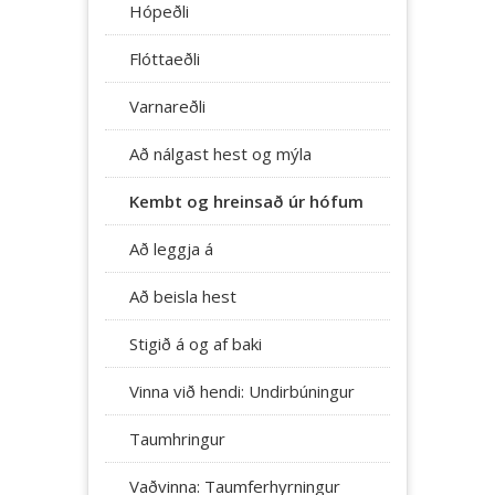
Hópeðli
Flóttaeðli
Varnareðli
Að nálgast hest og mýla
Kembt og hreinsað úr hófum
Að leggja á
Að beisla hest
Stigið á og af baki
Vinna við hendi: Undirbúningur
Taumhringur
Vaðvinna: Taumferhyrningur