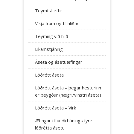
Teymt á eftir
Víkja fram og til hliðar
Teyming við hlið
Líkamstjáning
Áseta og ásetuæfingar
Lóðrétt áseta
Lóðrétt áseta – þegar hesturinn
er beygður (hægri/vinstri áseta)
Lóðrétt áseta – Virk
Æfingar til undirbúnings fyrir
lóðrétta ásetu