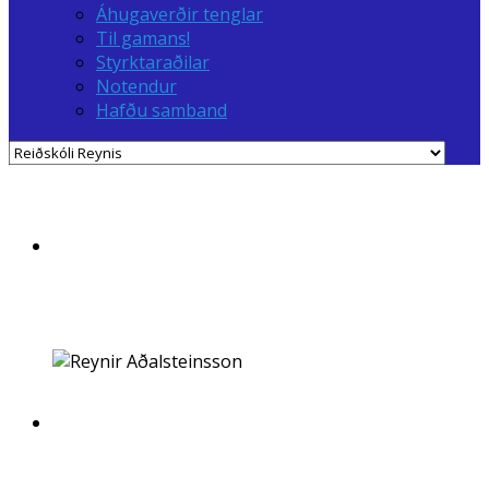
Áhugaverðir tenglar
Til gamans!
Styrktaraðilar
Notendur
Hafðu samband
"Eftirsóknarvert leiðtogahlutverk
hlýtur að vera þar sem hesturinn
hlýðir af því hann kýs það sjálfur
og treystir af því hann skilur."
"Við erum alltaf að
læra og á meðan við