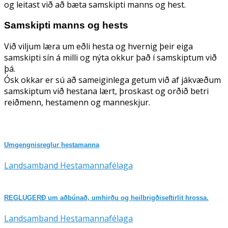
og leitast við að bæta samskipti manns og hest.
Samskipti manns og hests
Við viljum læra um eðli hesta og hvernig þeir eiga
samskipti sín á milli og nýta okkur það í samskiptum við
þá.
Ósk okkar er sú að sameiginlega getum við af jákvæðum
samskiptum við hestana lært, þroskast og orðið betri
reiðmenn, hestamenn og manneskjur.
Umgengnisreglur hestamanna
Landsamband Hestamannafélaga
REGLUGERÐ um aðbúnað, umhirðu og heilbrigðiseftirlit hrossa.
Landsamband Hestamannafélaga