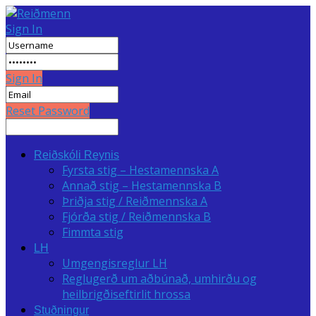
Sign In
Sign In
Reset Password
Reiðskóli Reynis
Fyrsta stig – Hestamennska A
Annað stig – Hestamennska B
Þriðja stig / Reiðmennska A
Fjórða stig / Reiðmennska B
Fimmta stig
LH
Umgengisreglur LH
Reglugerð um aðbúnað, umhirðu og
heilbrigðiseftirlit hrossa
Stuðningur