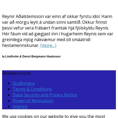
Reynir Aðalsteinsson var einn af okkar fyrstu idol. Hann
var að mörgu leyti á undan sinni samtíð. Okkur finnst
þessi vefur vera frábært framtak hjá fjölskyldu Reynis.
Hér fáum vid ad gægjast inn í hugarheim Reynis sem var
greinilega mjög nákvæmur med öll smáatridi
hestamennskunar.
(more…)
Ia Lindholm & Denni Bergmann Hauksson
Reidmenn.com
Stuðningur
Terms & Conditions
Data-Security and Privacy Notice
Power of Revocation
Imprint
We use cookies on our website to give you the most