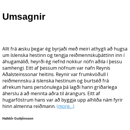
Umsagnir
Allt frá æsku þegar ég byrjaði með meiri athygli að hugsa
um íslenska hestinn og tengja reiðmennskuþáttinn inn í
áhugamálið, heyrði ég nefnd nokkur nöfn aðila í þessu
samhengi. Eitt af þessum nöfnum var nafn Reynis
Aðalsteinssonar heitins. Reynir var frumkvöðull í
reiðmennsku á íslenska hestinum og burtséð frá
afrekum hans persónulega þá lagði hann gríðarlega
áherslu á að mennta aðra til árangurs. Eitt af
hugarfóstrum hans var að byggja upp alhliða nám fyrir
hinn almenna reiðmann.
(more…)
Halldór Guðjónsson