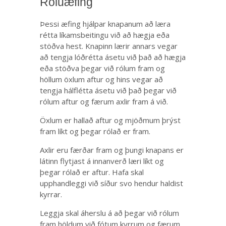
Róluæfing
Þessi æfing hjálpar knapanum að læra
rétta líkamsbeitingu við að hægja eða
stöðva hest. Knapinn lærir annars vegar
að tengja lóðrétta ásetu við það að hægja
eða stöðva þegar við rólum fram og
höllum öxlum aftur og hins vegar að
tengja hálflétta ásetu við það þegar við
rólum aftur og færum axlir fram á við.
Öxlum er hallað aftur og mjöðmum þrýst
fram líkt og þegar rólað er fram.
Axlir eru færðar fram og þungi knapans er
látinn flytjast á innanverð læri líkt og
þegar rólað er aftur. Hafa skal
upphandleggi við síður svo hendur haldist
kyrrar.
Leggja skal áherslu á að þegar við rólum
fram höldum við fótum kyrrum og færum