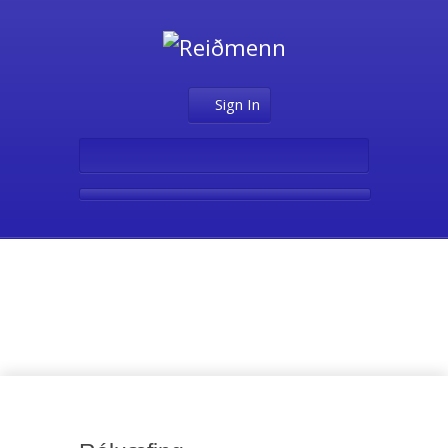
Sign In
Fyrsta stig –
Hestamennska A