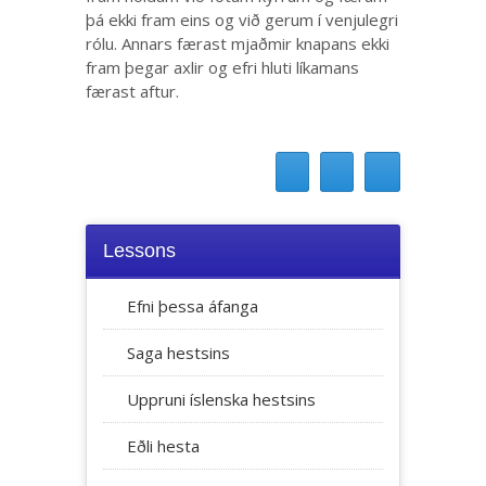
þá ekki fram eins og við gerum í venjulegri
rólu. Annars færast mjaðmir knapans ekki
fram þegar axlir og efri hluti líkamans
færast aftur.
Lessons
Efni þessa áfanga
Saga hestsins
Uppruni íslenska hestsins
Eðli hesta