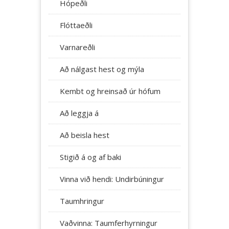
Hópeðli
Flóttaeðli
Varnareðli
Að nálgast hest og mýla
Kembt og hreinsað úr hófum
Að leggja á
Að beisla hest
Stigið á og af baki
Vinna við hendi: Undirbúningur
Taumhringur
Vaðvinna: Taumferhyrningur