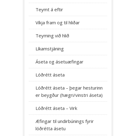
Teymt á eftir
Víkja fram og til hliðar
Teyming við hlið
Líkamstjáning
Áseta og ásetuæfingar
Lóðrétt áseta
Lóðrétt áseta – þegar hesturinn
er beygður (hægri/vinstri áseta)
Lóðrétt áseta – Virk
Æfingar til undirbúnings fyrir
lóðrétta ásetu