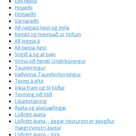
Eðli hesta
Hópeðli
Flóttaeðli
Varnareðli
Að nálgast hest og mýla
Kembt og hreinsað úr hófum
Að leggja á
Að beisla hest
Stigið á og af baki
Vinna við hendi: Undirbúningur
Taumhringur
Vaðvinna: Taumferhyrningur
Teymt á eftir
Víkja fram og til hliðar
Teyming við hlið
Líkamstjáning
Áseta og ásetuæfingar
Lóðrétt áseta
Lóðrétt áseta – þegar hesturinn er beygður
(hægri/vinstri áseta)
Lóðrétt áseta – Virk