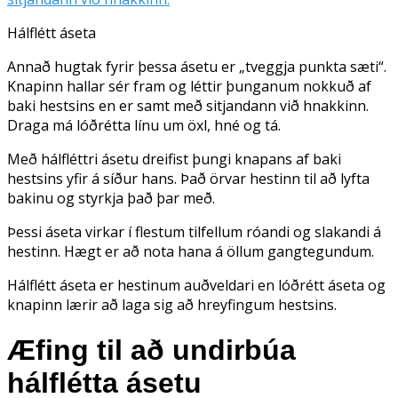
Hálflétt áseta
Annað hugtak fyrir þessa ásetu er „tveggja punkta sæti“.
Knapinn hallar sér fram og léttir þunganum nokkuð af
baki hestsins en er samt með sitjandann við hnakkinn.
Draga má lóðrétta línu um öxl, hné og tá.
Með hálfléttri ásetu dreifist þungi knapans af baki
hestsins yfir á síður hans. Það örvar hestinn til að lyfta
bakinu og styrkja það þar með.
Þessi áseta virkar í flestum tilfellum róandi og slakandi á
hestinn. Hægt er að nota hana á öllum gangtegundum.
Hálflétt áseta er hestinum auðveldari en lóðrétt áseta og
knapinn lærir að laga sig að hreyfingum hestsins.
Æfing til að undirbúa
hálflétta ásetu