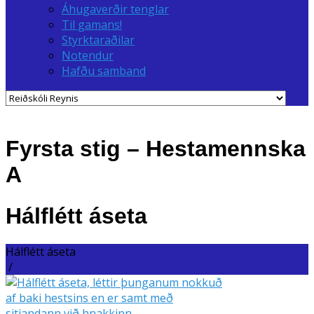
Áhugaverðir tenglar
Til gamans!
Styrktaraðilar
Notendur
Hafðu samband
Fyrsta stig – Hestamennska
A
Hálflétt áseta
Hálflétt áseta
/