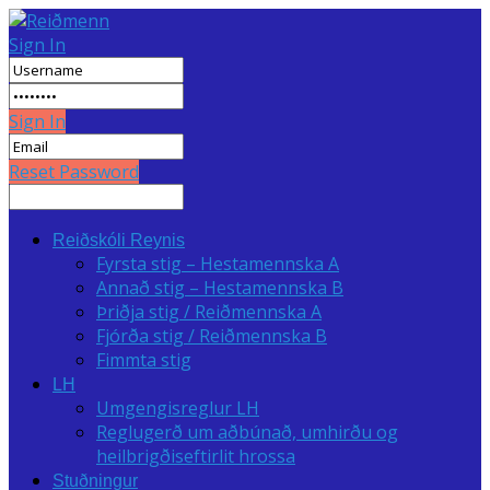
Sign In
Sign In
Reset Password
Reiðskóli Reynis
Fyrsta stig – Hestamennska A
Annað stig – Hestamennska B
Þriðja stig / Reiðmennska A
Fjórða stig / Reiðmennska B
Fimmta stig
LH
Umgengisreglur LH
Reglugerð um aðbúnað, umhirðu og
heilbrigðiseftirlit hrossa
Stuðningur