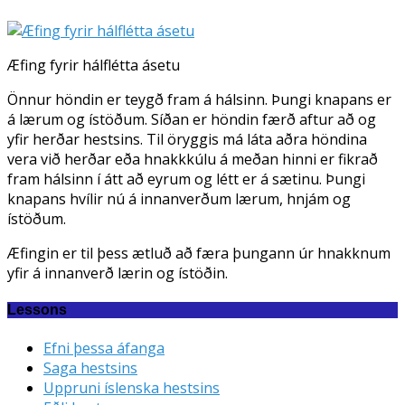
Æfing fyrir hálflétta ásetu
Önnur höndin er teygð fram á hálsinn. Þungi knapans er
á lærum og ístöðum. Síðan er höndin færð aftur að og
yfir herðar hestsins. Til öryggis má láta aðra höndina
vera við herðar eða hnakkkúlu á meðan hinni er fikrað
fram hálsinn í átt að eyrum og létt er á sætinu. Þungi
knapans hvílir nú á innanverðum lærum, hnjám og
ístöðum.
Æfingin er til þess ætluð að færa þungann úr hnakknum
yfir á innanverð lærin og ístöðin.
Lessons
Efni þessa áfanga
Saga hestsins
Uppruni íslenska hestsins