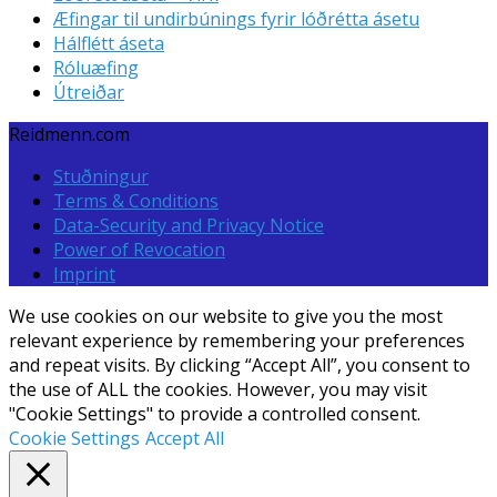
Æfingar til undirbúnings fyrir lóðrétta ásetu
Hálflétt áseta
Róluæfing
Útreiðar
Reidmenn.com
Stuðningur
Terms & Conditions
Data-Security and Privacy Notice
Power of Revocation
Imprint
We use cookies on our website to give you the most
relevant experience by remembering your preferences
and repeat visits. By clicking “Accept All”, you consent to
the use of ALL the cookies. However, you may visit
"Cookie Settings" to provide a controlled consent.
Cookie Settings
Accept All