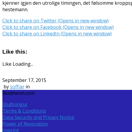
kjenner igjen den utrolige timingen, det følsomme kroppsprå
hestemann.
Click to share on Twitter (Opens in new window)
Click to share on Facebook (Opens in new window)
Click to share on LinkedIn (Opens in new window)
Like this:
Like
Loading...
September 17, 2015
by
soffiar
in
Reidmenn.com
Stuðningur
Terms & Conditions
Data-Security and Privacy Notice
Power of Revocation
Imprint