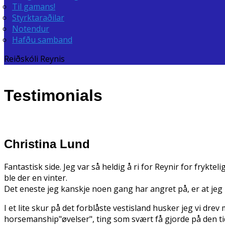
Til gamans!
Styrktaraðilar
Notendur
Hafðu samband
Reiðskóli Reynis
Testimonials
Christina Lund
Fantastisk side. Jeg var så heldig å ri for Reynir for frykte
ble der en vinter.
Det eneste jeg kanskje noen gang har angret på, er at jeg i
I et lite skur på det forblåste vestisland husker jeg vi dr
horsemanship"øvelser", ting som svært få gjorde på den tiden