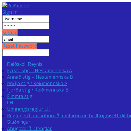
Sign In
Sign In
Reset Password
Reiðskóli Reynis
Fyrsta stig – Hestamennska A
Annað stig – Hestamennska B
Þriðja stig / Reiðmennska A
Fjórða stig / Reiðmennska B
Fimmta stig
LH
Umgengisreglur LH
Reglugerð um aðbúnað, umhirðu og heilbrigðiseftirlit h
Stuðningur
Áhugaverðir tenglar