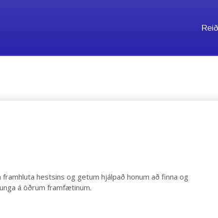
Reið
 á framhluta hestsins og getum hjálpað honum að finna og
 þunga á öðrum framfætinum.