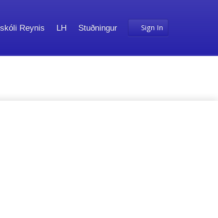
Sign In
skóli Reynis
LH
Stuðningur