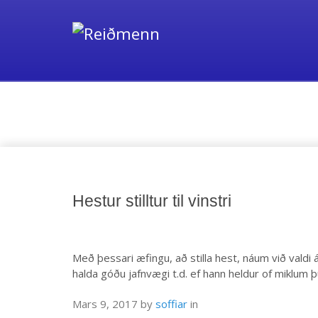
Media
Hestur stilltur til vinstri
Með þessari æfingu, að stilla hest, náum við valdi
halda góðu jafnvægi t.d. ef hann heldur of miklum
Mars 9, 2017
by
soffiar
in