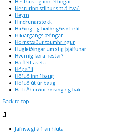
Hesthús og innréttingar
Hesturinn stilltur sitt á hvað
Heyrn
Hindrunarstökk
Hirðing og heilbrigðiseftirlit
Hliðargangs æfingar
Hornstæður taumhringur
Hugleiðingar um stig þjálfunar
Hvernig læra hestar?
Hálflétt áseta
Hópeðli
Höfuð inn í baug
Höfuð út úr baug
Höfuðburður reising og bak
Back to top
J
Jafnvægi á framhluta