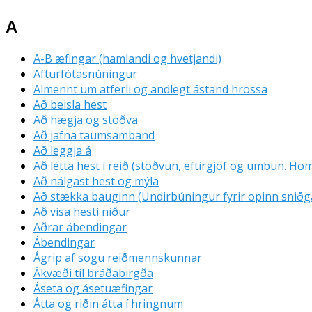
A
A-B æfingar (hamlandi og hvetjandi)
Afturfótasnúningur
Almennt um atferli og andlegt ástand hrossa
Að beisla hest
Að hægja og stöðva
Að jafna taumsamband
Að leggja á
Að létta hest í reið (stöðvun, eftirgjöf og umbun. Hö
Að nálgast hest og mýla
Að stækka bauginn (Undirbúningur fyrir opinn snið
Að vísa hesti niður
Aðrar ábendingar
Ábendingar
Ágrip af sögu reiðmennskunnar
Ákvæði til bráðabirgða
Áseta og ásetuæfingar
Átta og riðin átta í hringnum