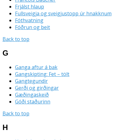
Frjálst hlaup
Fullsveigja og sveigjustopp úr hnakknum
Fóthvatning
Fóðrun og beit
Back to top
G
Ganga aftur á bak
Gangskipting: Fet – tölt
Gangtegundir
Gerði og girðingar
Gæðingaskeið
Góði staðurinn
Back to top
H