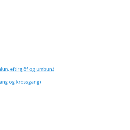
mlun, eftirgjöf og umbun.)
gang og krossgang)