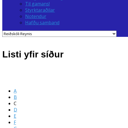
Til gamans!
Styrktaraðilar
Notendur
Hafðu samband
Listi yfir síður
A
B
C
D
E
F