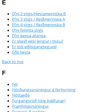
E
Efni 2 stigs/Hestamennska B
Efni 3 stigs / Reiðmennska A
Efni 4 stigs / Reiðmennska B
Efni fimmta stigs
Efni þessa áfanga
Er skeið ekki lengur í tísku?
Er tölt eðlisgangtegund
Eðli hesta
Back to top
F
Fet
Fjórðungssnúningur á ferhyrning
Flóttaeðli
Forgangsröð (stig þjálfunar)
Framfótasnúningur
Francois Baucher