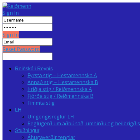
Sign In
Sign In
Reset Password
Reiðskóli Reynis
Fyrsta stig – Hestamennska A
Annað stig – Hestamennska B
Þriðja stig / Reiðmennska A
Fjórða stig / Reiðmennska B
Fimmta stig
LH
Umgengisreglur LH
Reglugerð um aðbúnað, umhirðu og heilbrigðise
Stuðningur
Áhugaverðir tenglar