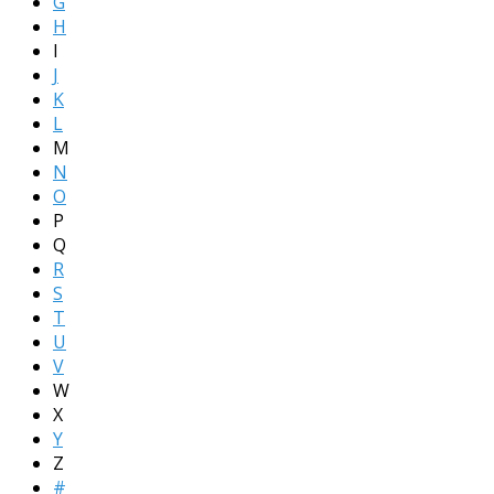
G
H
I
J
K
L
M
N
O
P
Q
R
S
T
U
V
W
X
Y
Z
#