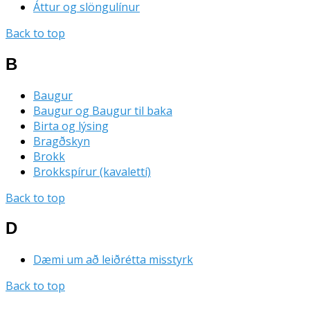
Áttur og slöngulínur
Back to top
B
Baugur
Baugur og Baugur til baka
Birta og lýsing
Bragðskyn
Brokk
Brokkspírur (kavalettí)
Back to top
D
Dæmi um að leiðrétta misstyrk
Back to top