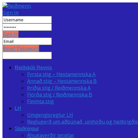
Sign In
Sign In
Reset Password
Reiðskóli Reynis
Fyrsta stig – Hestamennska A
Annað stig – Hestamennska B
Þriðja stig / Reiðmennska A
Fjórða stig / Reiðmennska B
Fimmta stig
LH
Umgengisreglur LH
Reglugerð um aðbúnað, umhirðu og heilbrigðise
Stuðningur
Áhugaverðir tenglar