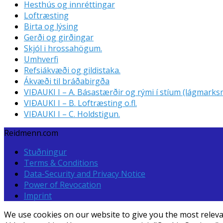
Hesthús og innréttingar
Loftræsting
Birta og lýsing
Gerði og girðingar
Skjól i hrossahögum.
Umhverfi
Refsiákvæði og gildistaka.
Ákvæði til bráðabirgða
VIÐAUKI I – A. Básastærðir og rými í stíum (lágmarksm
VIÐAUKI I – B. Loftræsting o.fl.
VIÐAUKI I – C. Holdstigun.
Reidmenn.com
Stuðningur
Terms & Conditions
Data-Security and Privacy Notice
Power of Revocation
Imprint
We use cookies on our website to give you the most relevan