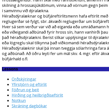
hrossaeigendur. Hann skal með rannsóknum, almennri fræð
skilning á hrossasjúkdómum, vinna að vörnum gegn þeim 
í samvinnu við dýralækna.
Héraðsdýralæknar og búfjáreftirlitsmenn hafa eftirlit me
reglugerðar sé fylgt, sbr. ákvæði reglugerðar um búfjárefti
Hver sá sem verður var við að eiganda eða umráðamann hro
eða viðeigandi aðbúnað fyrir hross sín, hann vanhirði þau 
það héraðsdýralækni. Berist slíkar upplýsingar til dýralæ
eða lögreglu skal tilkynna það viðkomandi héraðsdýralæ
Héraðsdýralæknir skal þá innan tveggja sólarhringa fara 
og aðbúnað. Að öðru leyti fer um mál skv. 4. mgr. eftir ák
búfjárhald o.fl.
Lessons
Orðskýringar
Yfirstjórn og eftirlit
Fóðrun og beit
Hirðing og heilbrigðiseftirlit
Notkun
Skráning dagbókar