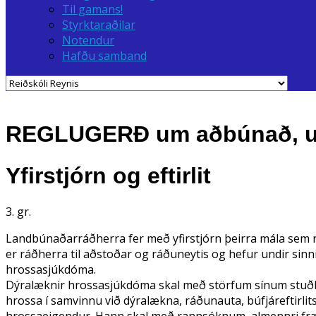
Til gamans!
Styrktaraðilar
Notendur
Hafðu samband
REGLUGERÐ um aðbúnað, umhi
Yfirstjórn og eftirlit
3. gr.
Landbúnaðarráðherra fer með yfirstjórn þeirra mála sem 
er ráðherra til aðstoðar og ráðuneytis og hefur undir sinn
hrossasjúkdóma.
Dýralæknir hrossasjúkdóma skal með störfum sínum stuðla
hrossa í samvinnu við dýralækna, ráðunauta, búfjáreftirl