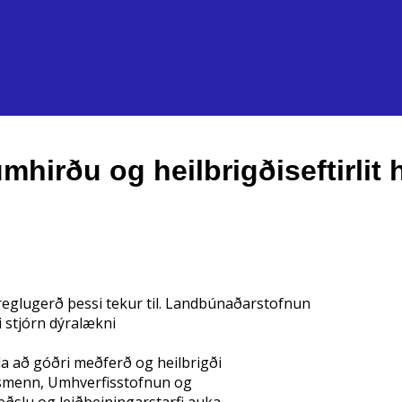
rðu og heilbrigðiseftirlit 
reglugerð þessi tekur til. Landbúnaðarstofnun
i stjórn dýralækni
 að góðri meðferð og heilbrigði
itsmenn, Umhverfisstofnun og