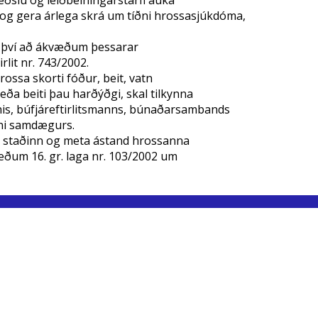
slu og leiðbeiningarstarfi auka
og gera árlega skrá um tíðni hrossasjúkdóma,
ð því að ákvæðum þessarar
rlit nr. 743/2002.
ssa skorti fóður, beit, vatn
eða beiti þau harðýðgi, skal tilkynna
knis, búfjáreftirlitsmanns, búnaðarsambands
kni samdægurs.
á staðinn og meta ástand hrossanna
væðum 16. gr. laga nr. 103/2002 um