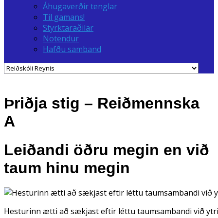
Áhugaverðir tenglar
Til gamans!
Styrktaraðilar
Notendur
Hafðu samband
Þriðja stig – Reiðmennska
A
Leiðandi öðru megin en við
taum hinu megin
Hesturinn ætti að sækjast eftir léttu taumsambandi við ytr