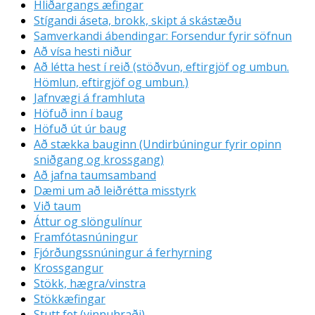
Hliðargangs æfingar
Stígandi áseta, brokk, skipt á skástæðu
Samverkandi ábendingar: Forsendur fyrir söfnun
Að vísa hesti niður
Að létta hest í reið (stöðvun, eftirgjöf og umbun.
Hömlun, eftirgjöf og umbun.)
Jafnvægi á framhluta
Höfuð inn í baug
Höfuð út úr baug
Að stækka bauginn (Undirbúningur fyrir opinn
sniðgang og krossgang)
Að jafna taumsamband
Dæmi um að leiðrétta misstyrk
Við taum
Áttur og slöngulínur
Framfótasnúningur
Fjórðungssnúningur á ferhyrning
Krossgangur
Stökk, hægra/vinstra
Stökkæfingar
Stutt fet (vinnuhraði)