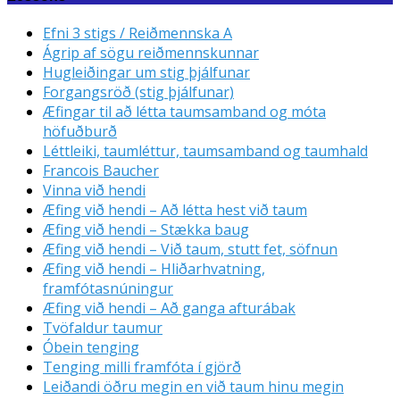
Efni 3 stigs / Reiðmennska A
Ágrip af sögu reiðmennskunnar
Hugleiðingar um stig þjálfunar
Forgangsröð (stig þjálfunar)
Æfingar til að létta taumsamband og móta
höfuðburð
Léttleiki, taumléttur, taumsamband og taumhald
Francois Baucher
Vinna við hendi
Æfing við hendi – Að létta hest við taum
Æfing við hendi – Stækka baug
Æfing við hendi – Við taum, stutt fet, söfnun
Æfing við hendi – Hliðarhvatning,
framfótasnúningur
Æfing við hendi – Að ganga afturábak
Tvöfaldur taumur
Óbein tenging
Tenging milli framfóta í gjörð
Leiðandi öðru megin en við taum hinu megin