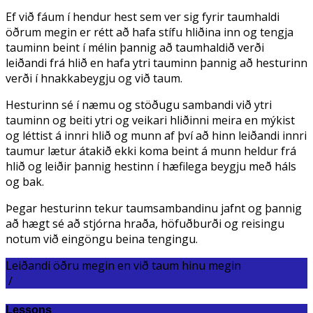
Ef við fáum í hendur hest sem ver sig fyrir taumhaldi
öðrum megin er rétt að hafa stífu hliðina inn og tengja
tauminn beint í mélin þannig að taumhaldið verði
leiðandi frá hlið en hafa ytri tauminn þannig að hesturinn
verði í hnakkabeygju og við taum.
Hesturinn sé í næmu og stöðugu sambandi við ytri
tauminn og beiti ytri og veikari hliðinni meira en mýkist
og léttist á innri hlið og munn af því að hinn leiðandi innri
taumur lætur átakið ekki koma beint á munn heldur frá
hlið og leiðir þannig hestinn í hæfilega beygju með háls
og bak.
Þegar hesturinn tekur taumsambandinu jafnt og þannig
að hægt sé að stjórna hraða, höfuðburði og reisingu
notum við eingöngu beina tengingu.
Leiðandi öðru megin en við taum hinu megin
/
Lessons