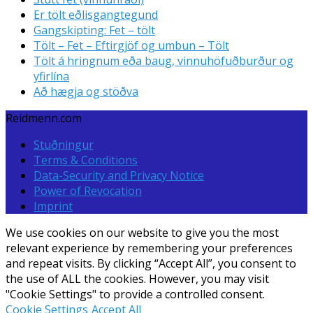
Er tölt eðlisgangtegund
Gangskipting: Fet – tölt
Tölt – Fet – Eftirgjöf og umbun – Tölt
Tölt á hringnum eða baug, vinnuhöfuðburður og
yfirlína
Að hægja og stöðva
Reidmenn.com
Stuðningur
Terms & Conditions
Data-Security and Privacy Notice
Power of Revocation
Imprint
We use cookies on our website to give you the most
relevant experience by remembering your preferences
and repeat visits. By clicking “Accept All”, you consent to
the use of ALL the cookies. However, you may visit
"Cookie Settings" to provide a controlled consent.
Cookie Settings
Accept All