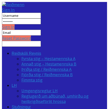
Sign In
Sign In
Reset Password
Reiðskóli Reynis
Fyrsta stig – Hestamennska A
Annað stig – Hestamennska B
Þriðja stig / Reiðmennska A
Fjórða stig / Reiðmennska B
Fimmta stig
LH
Umgengisreglur LH
Reglugerð um aðbúnað, umhirðu og
heilbrigðiseftirlit hrossa
Stuðningur