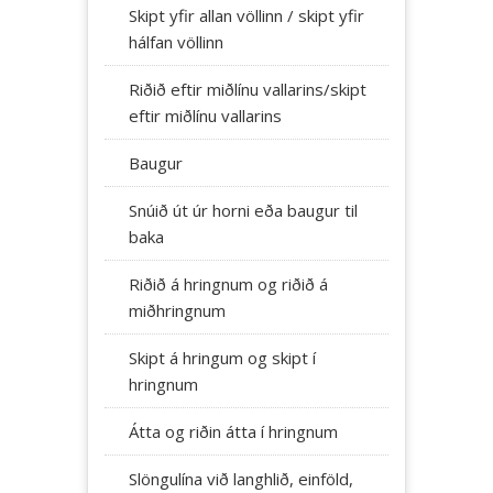
Skipt yfir allan völlinn / skipt yfir
hálfan völlinn
Riðið eftir miðlínu vallarins/skipt
eftir miðlínu vallarins
Baugur
Snúið út úr horni eða baugur til
baka
Riðið á hringnum og riðið á
miðhringnum
Skipt á hringum og skipt í
hringnum
Átta og riðin átta í hringnum
Slöngulína við langhlið, einföld,