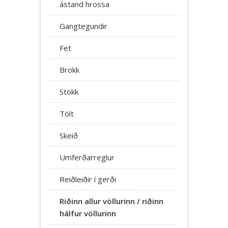
ástand hrossa
Gangtegundir
Fet
Brokk
Stökk
Tölt
Skeið
Umferðarreglur
Reiðleiðir í gerði
Riðinn allur völlurinn / riðinn
hálfur völlurinn