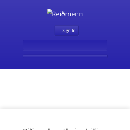
Sign In
Annað stig –
Hestamennska B