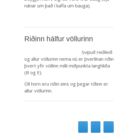
nánar um það í kafla um bauga).
Riðinn hálfur völlurinn
Svipuð reiðleið
og allur völlurinn nema nú er þverlínan riðin
þvert yfir völlinn milli miðpunkta langhliða
(B og E).
Öll horn eru riðin eins og þegar riðinn er
allur völlurinn.