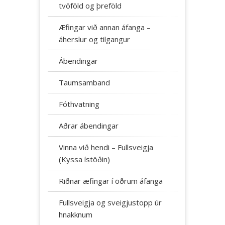
tvöföld og þreföld
Æfingar við annan áfanga –
áherslur og tilgangur
Ábendingar
Taumsamband
Fóthvatning
Aðrar ábendingar
Vinna við hendi – Fullsveigja
(Kyssa ístöðin)
Riðnar æfingar í öðrum áfanga
Fullsveigja og sveigjustopp úr
hnakknum