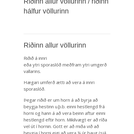
Riðinn allur völlurinn / riðinn
hálfur völlurinn
Riðinn allur völlurinn
Riðið á innri
eða ytri sporaslóð meðfram ytri umgerð
vallarins.
Hægari umferð ætti að vera á innri
sporaslóð.
Þegar riðið er um horn á að byrja að
beygja hestinn u.þ.b. einni hestlengd frá
horni og hann á að vera beinn aftur einni
hestlengd eftir horn. Mikilvægt er að ríða
vel út í hornin. Gott er að miða við að
beygja í horni eigi að vera ¼ úr baug (sjá