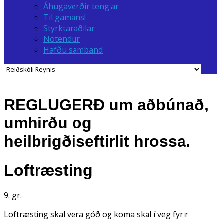
Áhugaverðir tenglar
Til gamans!
Styrktaraðilar
Notendur
Hafðu samband
REGLUGERÐ um aðbúnað,
umhirðu og
heilbrigðiseftirlit hrossa.
Loftræsting
9. gr.
Loftræsting skal vera góð og koma skal í veg fyrir