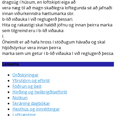
dragsúg í húsum, en loftskipti eiga að
vera næg til að magn skaðlegra loftegunda sé að jafnaði
innan viðurkenndra hættumarka sbr.
b-lið viðauka I við reglugerð þessari.
Hita og rakastigi skal haldið jöfnu og innan þeirra marka
sem tilgreind eru í b-lið viðauka
I.
Óheimilt er að hafa hross í stöðugum hávaða og skal
hljóðstyrkur vera innan þeirra
marka sem um getur í b-lið viðauka I við reglugerð þessa.
Lessons
Orðskýringar
Yfirstjórn og eftirlit
Fóðrun og beit
Hirðing og heilbrigðiseftirlit
Notkun
Skráning dagbókar
Hesthús og innréttingar
Loftræsting