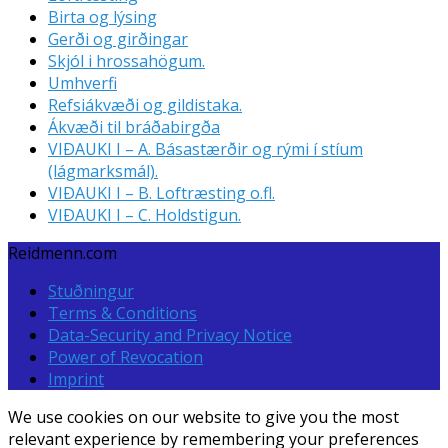
Birta og lýsing
Gerði og girðingar
Skjól i hrossahögum.
Umhverfi
Refsiákvæði og gildistaka.
Ákvæði til bráðabirgða
VIÐAUKI I – A. Básastærðir og rými í stíum
(lágmarksmál).
VIÐAUKI I – B. Loftræsting o.fl.
VIÐAUKI I – C. Holdstigun.
Reidmenn.com
Stuðningur
Terms & Conditions
Data-Security and Privacy Notice
Power of Revocation
Imprint
We use cookies on our website to give you the most
relevant experience by remembering your preferences