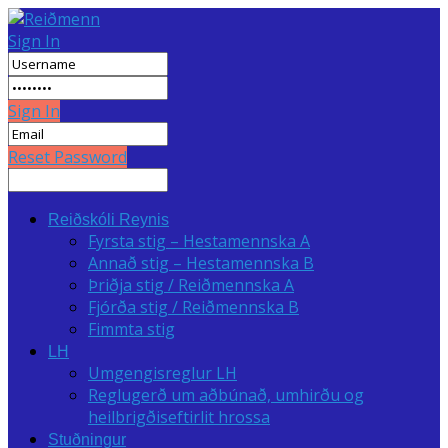
Sign In
Sign In
Reset Password
Reiðskóli Reynis
Fyrsta stig – Hestamennska A
Annað stig – Hestamennska B
Þriðja stig / Reiðmennska A
Fjórða stig / Reiðmennska B
Fimmta stig
LH
Umgengisreglur LH
Reglugerð um aðbúnað, umhirðu og
heilbrigðiseftirlit hrossa
Stuðningur