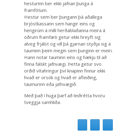
hesturinn ber ekki jafnan þunga á
framfótum.
Hestur sem ber þungann þá aðallega
brjóstkassann sem hangir eins og
hengirúm á milli herðablaðanna meira á
öðrum framfæti getur ekki hreyft sig
alveg frjálst og vill þá gjarnan styðja sig á
tauminn þeim megin sem þunginn er meiri.
Hann notar tauminn eins og hækju til að
finna falskt jafnvægi. Þetta getur svo
orðið vítahringur því knapinn finnur ekki
hvað er orsök og hvað er afleiðing,
taumurinn eða jafnvægið.
Með það í huga þarf að leiðrétta hvoru
tveggja samhliða.