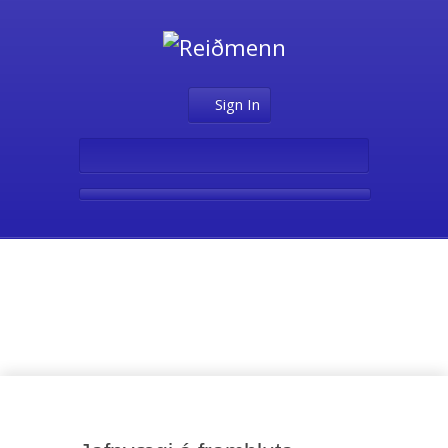
Sign In
Þriðja stig –
Reiðmennska A