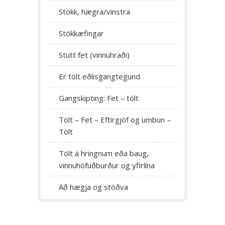
Stökk, hægra/vinstra
Stökkæfingar
Stutt fet (vinnuhraði)
Er tölt eðlisgangtegund
Gangskipting: Fet – tölt
Tölt – Fet – Eftirgjöf og umbun –
Tölt
Tölt á hringnum eða baug,
vinnuhöfuðburður og yfirlína
Að hægja og stöðva