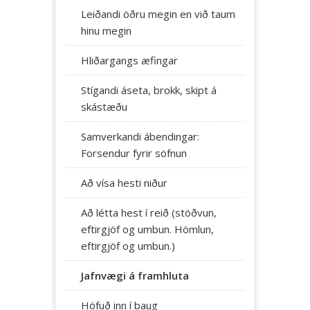
Leiðandi öðru megin en við taum
hinu megin
Hliðargangs æfingar
Stígandi áseta, brokk, skipt á
skástæðu
Samverkandi ábendingar:
Forsendur fyrir söfnun
Að vísa hesti niður
Að létta hest í reið (stöðvun,
eftirgjöf og umbun. Hömlun,
eftirgjöf og umbun.)
Jafnvægi á framhluta
Höfuð inn í baug