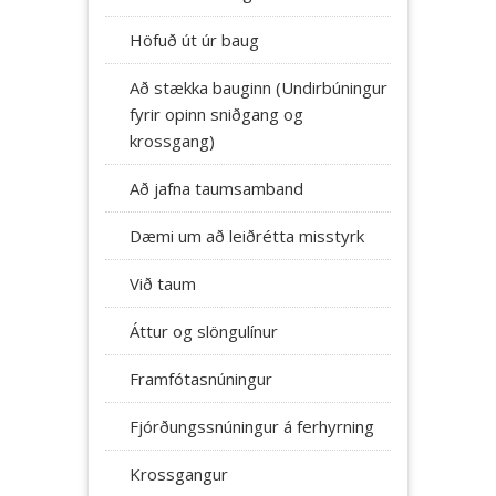
Höfuð út úr baug
Að stækka bauginn (Undirbúningur
fyrir opinn sniðgang og
krossgang)
Að jafna taumsamband
Dæmi um að leiðrétta misstyrk
Við taum
Áttur og slöngulínur
Framfótasnúningur
Fjórðungssnúningur á ferhyrning
Krossgangur