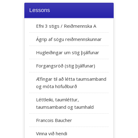
Lessons
Efni 3 stigs / Reiðmennska A
Ágrip af sögu reiðmennskunnar
Hugleiðingar um stig þjálfunar
Forgangsröð (stig þjálfunar)
Æfingar til að létta taumsamband
og móta höfuðburð
Léttleiki, taumléttur,
taumsamband og taumhald
Francois Baucher
Vinna við hendi