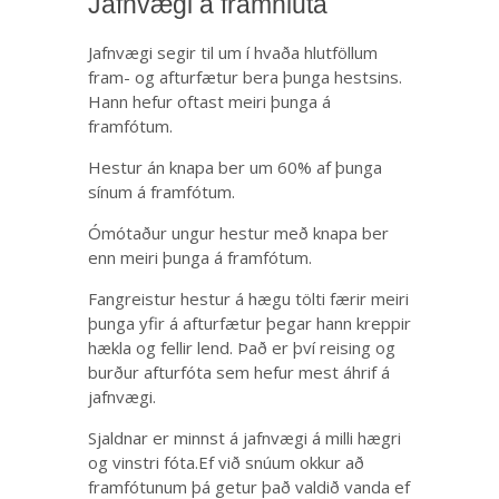
Jafnvægi á framhluta
Jafnvægi segir til um í hvaða hlutföllum
fram- og afturfætur bera þunga hestsins.
Hann hefur oftast meiri þunga á
framfótum.
Hestur án knapa ber um 60% af þunga
sínum á framfótum.
Ómótaður ungur hestur með knapa ber
enn meiri þunga á framfótum.
Fangreistur hestur á hægu tölti færir meiri
þunga yfir á afturfætur þegar hann kreppir
hækla og fellir lend. Það er því reising og
burður afturfóta sem hefur mest áhrif á
jafnvægi.
Sjaldnar er minnst á jafnvægi á milli hægri
og vinstri fóta.Ef við snúum okkur að
framfótunum þá getur það valdið vanda ef