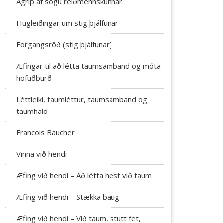
Ágrip af sögu reiðmennskunnar
Hugleiðingar um stig þjálfunar
Forgangsröð (stig þjálfunar)
Æfingar til að létta taumsamband og móta
höfuðburð
Léttleiki, taumléttur, taumsamband og
taumhald
Francois Baucher
Vinna við hendi
Æfing við hendi – Að létta hest við taum
Æfing við hendi – Stækka baug
Æfing við hendi – Við taum, stutt fet,