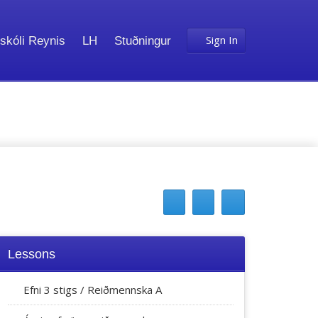
Sign In
skóli Reynis
LH
Stuðningur
Lessons
Efni 3 stigs / Reiðmennska A