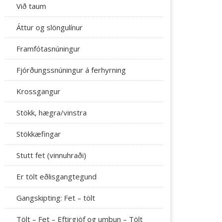
Við taum
Áttur og slöngulínur
Framfótasnúningur
Fjórðungssnúningur á ferhyrning
Krossgangur
Stökk, hægra/vinstra
Stökkæfingar
Stutt fet (vinnuhraði)
Er tölt eðlisgangtegund
Gangskipting: Fet – tölt
Tölt – Fet – Eftirgjöf og umbun – Tölt