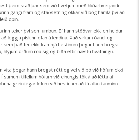
 næst þeim stað þar sem við hvetjum með hliðarhvetjandi
urinn gangi fram og staðsetning okkar við bóg hamla því að
leið opin.
esturinn tekur því sem umbun. Ef hann stöðvar ekki en heldur
t að leggja pískinn ofan á lendina. Það virkar róandi og
ar sem það fer ekki framhjá hestinum þegar hann bregst
, hlýjum orðum róa sig og bíða eftir næstu hvatningu.
n vita þegar hann bregst rétt og vel við þó við höfum ekki
 sumum tilfellum höfum við einungis tök á að létta af
buna greinilegar lofum við hestinum að fá allan tauminn