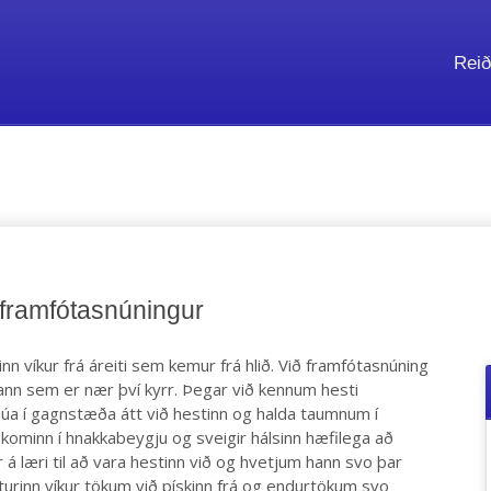
Reið
a A
 framfótasnúningur
nn víkur frá áreiti sem kemur frá hlið. Við framfótasnúning
tann sem er nær því kyrr. Þegar við kennum hesti
snúa í gagnstæða átt við hestinn og halda taumnum í
kominn í hnakkabeygju og sveigir hálsinn hæfilega að
r á læri til að vara hestinn við og hvetjum hann svo þar
turinn víkur tökum við pískinn frá og endurtökum svo