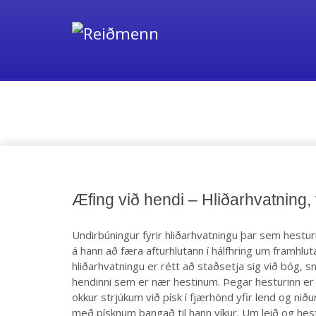
Þriðja stig – Reiðmennsk
Æfing við hendi – Hliðarhvatning,
Undirbúningur fyrir hliðarhvatningu þar sem hesturi
á hann að færa afturhlutann í hálfhring um framhlu
hliðarhvatningu er rétt að staðsetja sig við bóg, 
hendinni sem er nær hestinum. Þegar hesturinn er 
okkur strjúkum við písk í fjærhönd yfir lend og niðu
með písknum þangað til hann víkur. Um leið og hes