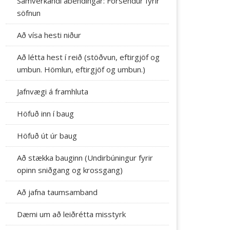
Samverkandi ábendingar: Forsendur fyrir
söfnun
Að vísa hesti niður
Að létta hest í reið (stöðvun, eftirgjöf og
umbun. Hömlun, eftirgjöf og umbun.)
Jafnvægi á framhluta
Höfuð inn í baug
Höfuð út úr baug
Að stækka bauginn (Undirbúningur fyrir
opinn sniðgang og krossgang)
Að jafna taumsamband
Dæmi um að leiðrétta misstyrk