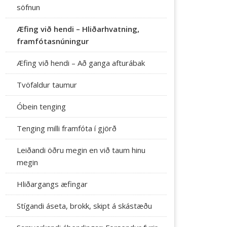
söfnun
Æfing við hendi – Hliðarhvatning,
framfótasnúningur
Æfing við hendi – Að ganga afturábak
Tvöfaldur taumur
Óbein tenging
Tenging milli framfóta í gjörð
Leiðandi öðru megin en við taum hinu
megin
Hliðargangs æfingar
Stígandi áseta, brokk, skipt á skástæðu