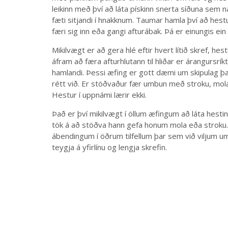
leikinn með því að láta pískinn snerta síðuna sem
fæti sitjandi í hnakknum. Taumar hamla því að hest
færi sig inn eða gangi afturábak. Þá er einungis ein 
Mikilvægt er að gera hlé eftir hvert lítið skref, h
áfram að færa afturhlutann til hliðar er árangursrík
hamlandi. Þessi æfing er gott dæmi um skipulag þ
rétt við. Er stöðvaður fær umbun með stroku, mola
Hestur í uppnámi lærir ekki.
Það er því mikilvægt í öllum æfingum að láta hestin
tök á að stöðva hann gefa honum mola eða stroku. Í
ábendingum í öðrum tilfellum þar sem við viljum um
teygja á yfirlínu og lengja skrefin.