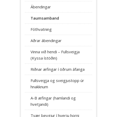
Ábendingar
Taumsamband
Fóthvatning
Aðrar ábendingar
Vinna við hendi – Fullsveigja
(Kyssa ístöðin)
Riðnar æfingar í öðrum áfanga
Fullsveigja og sveigjustopp úr
hnakknum
A-B æfingar (hamlandi og
hvetjandi)
Tvær beygjur í hverju horni