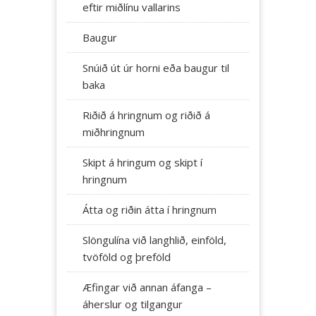
eftir miðlínu vallarins
Baugur
Snúið út úr horni eða baugur til
baka
Riðið á hringnum og riðið á
miðhringnum
Skipt á hringum og skipt í
hringnum
Átta og riðin átta í hringnum
Slöngulína við langhlið, einföld,
tvöföld og þreföld
Æfingar við annan áfanga –
áherslur og tilgangur