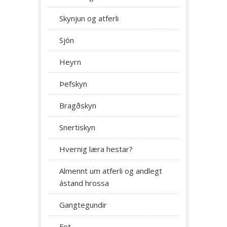
Skynjun og atferli
Sjón
Heyrn
Þefskyn
Bragðskyn
Snertiskyn
Hvernig læra hestar?
Almennt um atferli og andlegt
ástand hrossa
Gangtegundir
Fet