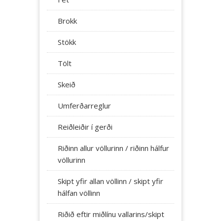
Brokk
Stökk
Tölt
Skeið
Umferðarreglur
Reiðleiðir í gerði
Riðinn allur völlurinn / riðinn hálfur
völlurinn
Skipt yfir allan völlinn / skipt yfir
hálfan völlinn
Riðið eftir miðlínu vallarins/skipt