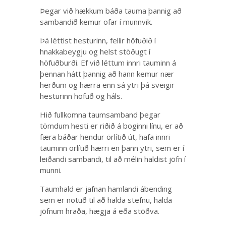
Þegar við hækkum báða tauma þannig að
sambandið kemur ofar í munnvik.
Þá léttist hesturinn, fellir höfuðið í
hnakkabeygju og helst stöðugt í
höfuðburði. Ef við léttum innri tauminn á
þennan hátt þannig að hann kemur nær
herðum og hærra enn sá ytri þá sveigir
hesturinn höfuð og háls.
Hið fullkomna taumsamband þegar
tömdum hesti er riðið á boginni línu, er að
færa báðar hendur örlítið út, hafa innri
tauminn örlítið hærri en þann ytri, sem er í
leiðandi sambandi, til að mélin haldist jöfn í
munni.
Taumhald er jafnan hamlandi ábending
sem er notuð til að halda stefnu, halda
jöfnum hraða, hægja á eða stöðva.