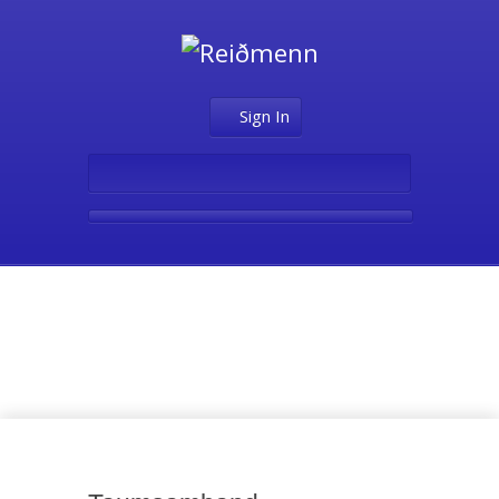
Sign In
Annað stig –
Hestamennska B