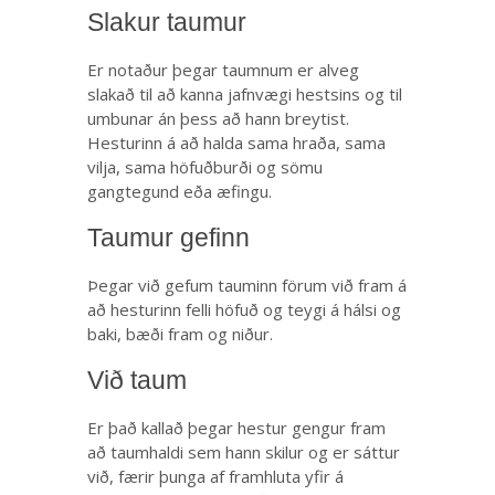
Slakur taumur
Er notaður þegar taumnum er alveg
slakað til að kanna jafnvægi hestsins og til
umbunar án þess að hann breytist.
Hesturinn á að halda sama hraða, sama
vilja, sama höfuðburði og sömu
gangtegund eða æfingu.
Taumur gefinn
Þegar við gefum tauminn förum við fram á
að hesturinn felli höfuð og teygi á hálsi og
baki, bæði fram og niður.
Við taum
Er það kallað þegar hestur gengur fram
að taumhaldi sem hann skilur og er sáttur
við, færir þunga af framhluta yfir á