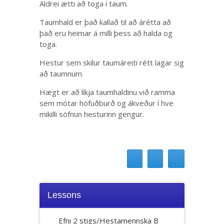
Aldrei ætti að toga í taum.
Taumhald er það kallað til að árétta að
það eru heimar á milli þess að halda og
toga.
Hestur sem skilur taumáreiti rétt lagar sig
að taumnum.
Hægt er að líkja taumhaldinu við ramma
sem mótar höfuðburð og ákveður í hve
mikilli söfnun hesturinn gengur.
Lessons
Efni 2 stigs/Hestamennska B