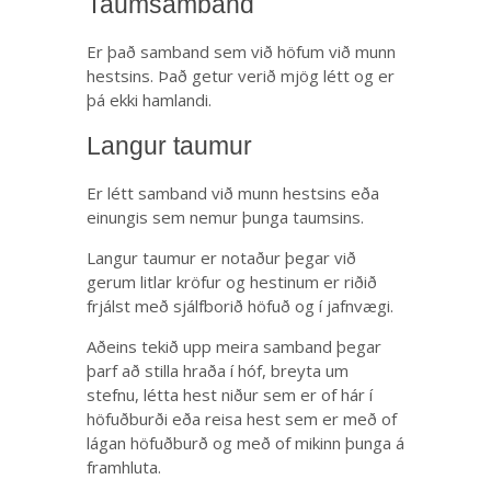
Taumsamband
Er það samband sem við höfum við munn
hestsins. Það getur verið mjög létt og er
þá ekki hamlandi.
Langur taumur
Er létt samband við munn hestsins eða
einungis sem nemur þunga taumsins.
Langur taumur er notaður þegar við
gerum litlar kröfur og hestinum er riðið
frjálst með sjálfborið höfuð og í jafnvægi.
Aðeins tekið upp meira samband þegar
þarf að stilla hraða í hóf, breyta um
stefnu, létta hest niður sem er of hár í
höfuðburði eða reisa hest sem er með of
lágan höfuðburð og með of mikinn þunga á
framhluta.