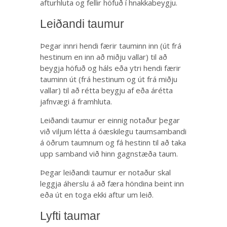
afturhluta og fellir höfuð í hnakkabeygju.
Leiðandi taumur
Þegar innri hendi færir tauminn inn (út frá
hestinum en inn að miðju vallar) til að
beygja höfuð og háls eða ytri hendi færir
tauminn út (frá hestinum og út frá miðju
vallar) til að rétta beygju af eða árétta
jafnvægi á framhluta.
Leiðandi taumur er einnig notaður þegar
við viljum létta á óæskilegu taumsambandi
á öðrum taumnum og fá hestinn til að taka
upp samband við hinn gagnstæða taum.
Þegar leiðandi taumur er notaður skal
leggja áherslu á að færa höndina beint inn
eða út en toga ekki aftur um leið.
Lyfti taumar