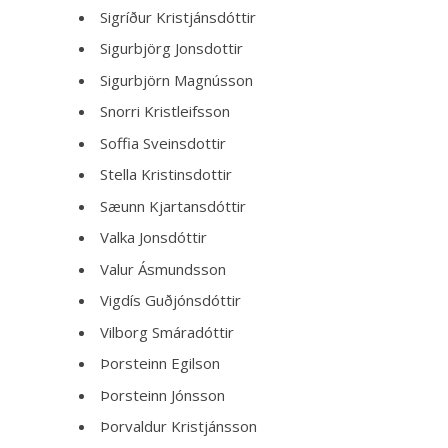
Sigríður Kristjánsdóttir
Sigurbjörg Jonsdottir
Sigurbjörn Magnússon
Snorri Kristleifsson
Soffia Sveinsdottir
Stella Kristinsdottir
Sæunn Kjartansdóttir
Valka Jonsdóttir
Valur Ásmundsson
Vigdís Guðjónsdóttir
Vilborg Smáradóttir
Þorsteinn Egilson
Þorsteinn Jónsson
Þorvaldur Kristjánsson