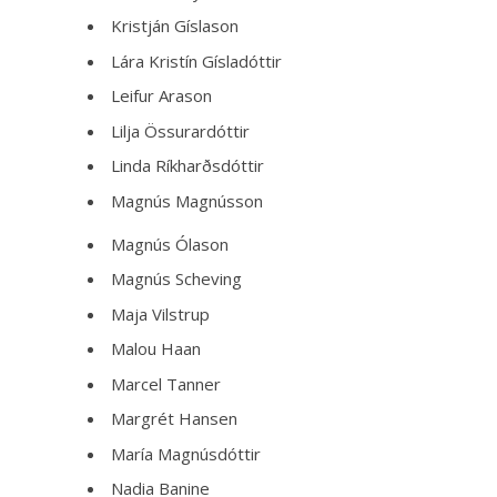
Kristján Gíslason
Lára Kristín Gísladóttir
Leifur Arason
Lilja Össurardóttir
Linda Ríkharðsdóttir
Magnús Magnússon
Magnús Ólason
Magnús Scheving
Maja Vilstrup
Malou Haan
Marcel Tanner
Margrét Hansen
María Magnúsdóttir
Nadia Banine