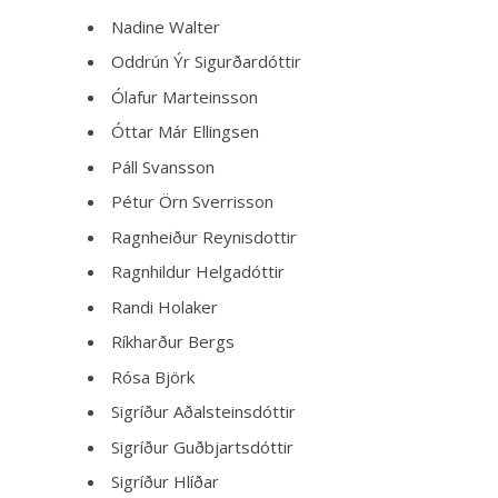
Nadine Walter
Oddrún Ýr Sigurðardóttir
Ólafur Marteinsson
Óttar Már Ellingsen
Páll Svansson
Pétur Örn Sverrisson
Ragnheiður Reynisdottir
Ragnhildur Helgadóttir
Randi Holaker
Ríkharður Bergs
Rósa Björk
Sigríður Aðalsteinsdóttir
Sigríður Guðbjartsdóttir
Sigríður Hlíðar