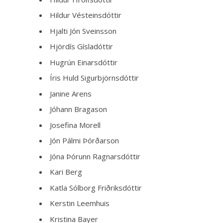
Hildur Vésteinsdóttir
Hjalti Jón Sveinsson
Hjördís Gísladóttir
Hugrún Einarsdóttir
Íris Huld Sigurbjörnsdóttir
Janine Arens
Jóhann Bragason
Josefina Morell
Jón Pálmi Þórðarson
Jóna Þórunn Ragnarsdóttir
Kari Berg
Katla Sólborg Friðriksdóttir
Kerstin Leemhuis
Kristina Bayer