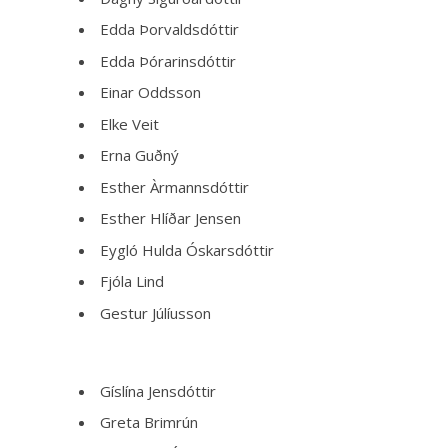
Edda Þorvaldsdóttir
Edda Þórarinsdóttir
Einar Oddsson
Elke Veit
Erna Guðný
Esther Àrmannsdóttir
Esther Hlíðar Jensen
Eygló Hulda Óskarsdóttir
Fjóla Lind
Gestur Júlíusson
Gíslína Jensdóttir
Greta Brimrún