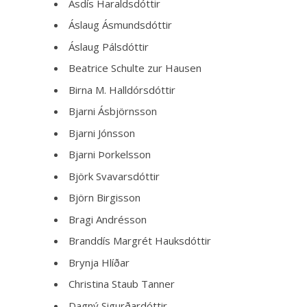
Ásdís Haraldsdóttir
Áslaug Ásmundsdóttir
Áslaug Pálsdóttir
Beatrice Schulte zur Hausen
Birna M. Halldórsdóttir
Bjarni Ásbjörnsson
Bjarni Jónsson
Bjarni Þorkelsson
Björk Svavarsdóttir
Björn Birgisson
Bragi Andrésson
Branddís Margrét Hauksdóttir
Brynja Hlíðar
Christina Staub Tanner
Dagný Sigurðardóttir