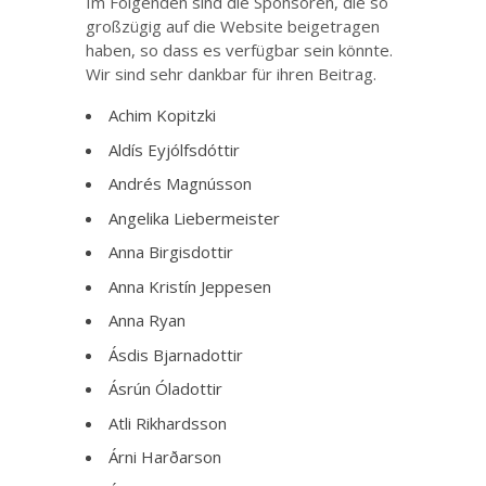
Im Folgenden sind die Sponsoren, die so
großzügig auf die Website beigetragen
haben, so dass es verfügbar sein könnte.
Wir sind sehr dankbar für ihren Beitrag.
Achim Kopitzki
Aldís Eyjólfsdóttir
Andrés Magnússon
Angelika Liebermeister
Anna Birgisdottir
Anna Kristín Jeppesen
Anna Ryan
Ásdis Bjarnadottir
Ásrún Óladottir
Atli Rikhardsson
Árni Harðarson