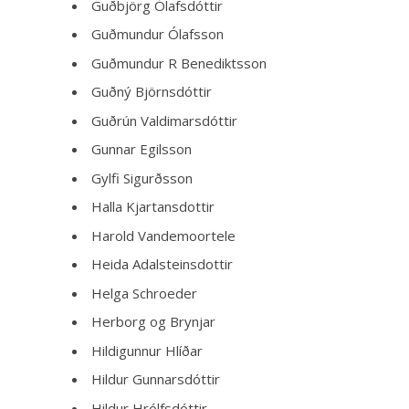
Guðbjörg Ólafsdóttir
Guðmundur Ólafsson
Guðmundur R Benediktsson
Guðný Björnsdóttir
Guðrún Valdimarsdóttir
Gunnar Egilsson
Gylfi Sigurðsson
Halla Kjartansdottir
Harold Vandemoortele
Heida Adalsteinsdottir
Helga Schroeder
Herborg og Brynjar
Hildigunnur Hlíðar
Hildur Gunnarsdóttir
Hildur Hrólfsdóttir